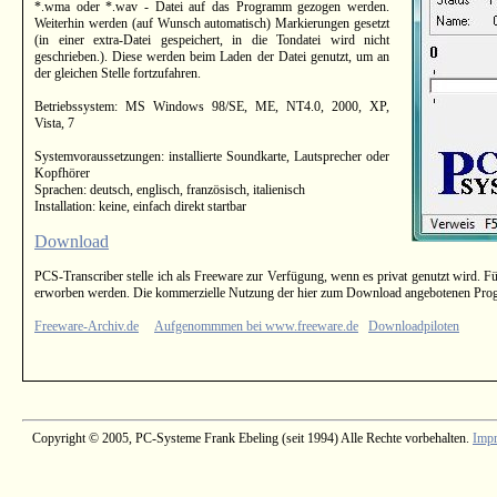
*.wma oder *.wav - Datei auf das Programm gezogen werden.
Weiterhin werden (auf Wunsch automatisch) Markierungen gesetzt
(in einer extra-Datei gespeichert, in die Tondatei wird nicht
geschrieben.). Diese werden beim Laden der Datei genutzt, um an
der gleichen Stelle fortzufahren.
Betriebssystem: MS Windows 98/SE, ME, NT4.0, 2000, XP,
Vista, 7
Systemvoraussetzungen: installierte Soundkarte, Lautsprecher oder
Kopfhörer
Sprachen: deutsch, englisch, französisch, italienisch
Installation: keine, einfach direkt startbar
Download
PCS-Transcriber stelle ich als Freeware zur Verfügung, wenn es privat genutzt wird. 
erworben werden. Die kommerzielle Nutzung der hier zum Download angebotenen Progra
Freeware-Archiv.de
Aufgenommmen bei www.freeware.de
Downloadpiloten
Copyright © 2005, PC-Systeme Frank Ebeling (seit 1994) Alle Rechte vorbehalten.
Imp