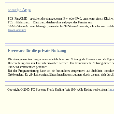
sonstige Apps
PCS-PingCMD - speichert die eingegebenen IPv4 oder IPv6, um sie mit einem Klick wi
PCS-HiddenBatch - führt Batchdateien ohne aufpopendes Fenster aus.
SAM - Steam Account Manager, verwaltet bis 99 Steam-Accounts, schneller wechsel d
Download hier
Freeware für die private Nutzung
Die oben genannten Programme stelle ich ihnen zur Nutzung als Freeware zur Verfügu
Beschreibung) bei mir käuflich erworben werden. Die kommerzielle Nutzung dieser betre
und wird strafrechtlich geahndet!
Bei der Programmierung habe ich ein besonderes Augenmerk auf Stabilität, korrekte
Größe gelegt. Es gibt keine aufgeblähten Installationsroutinen, durch die man sich durc
Copyright © 2005, PC-Systeme Frank Ebeling (seit 1994) Alle Rechte vorbehalten.
Imp