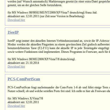
werden (auf Wunsch automatisch) Markierungen gesetzt (in einer extra-Datei gespeicher
genutzt, um an der gleichen Stelle fortzufahren.
für MS Windows 98/98SE/ME/NT/2000/XP/Vista/7 deutsch/engl./franz./ital.
aktualisiert am: 12.01.2011 (zur Zeit neue Version in Bearbeitung)
Download hier
ISeeIP
IseeIP zeigt immer den aktuellen Internet-Verbindunszustand an, sowie die IP-Adre
Modus werden die aktuellen Pingzeiten zu einem gewünschten Ziel grafisch aufbereitet 
benutzerdefinierten Taste (F2-F11) kann die aktuelle IP in jede Texteingabe eingefü
sowie weitere Funktionen sind implementiert. Dieses Programm ist Freeware, auch für 
für MS Windows 98/ME/2000/XP/Vista/7/8 deutsch/engl.
aktualisiert am: 21.10.2014
Download hier
PCS-ComPortScan
PCS-ComPortScan fragt nacheinnander die Com-Ports 1-6 ab und führt einige Tests d
Nutzer schnell, ob und welche seriellen Ports frei sind. Ich stelle es hier als Freeware
für: MS Windows X/Vista/7/8
aktualisiert am: 12.01.2011
Download hier